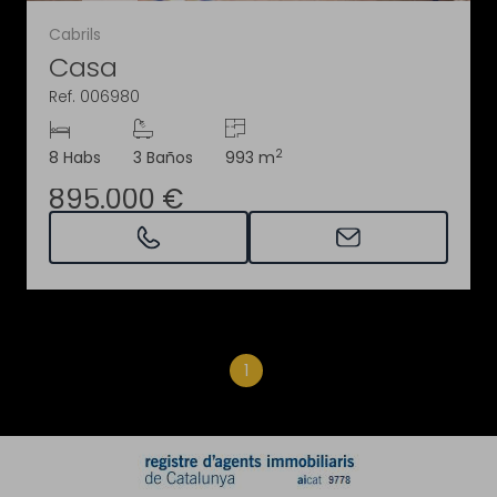
Cabrils
Casa
Ref. 006980
2
8 Habs
3 Baños
993 m
895.000 €
1