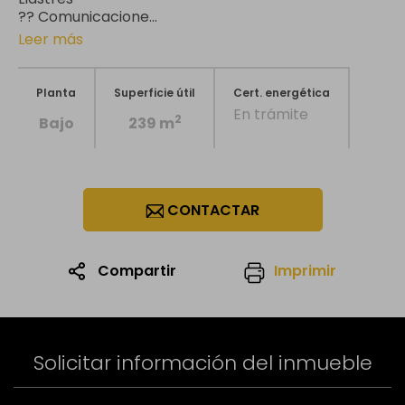
?? Comunicacione...
Leer más
Planta
Superficie útil
Cert. energética
En trámite
2
Bajo
239 m
CONTACTAR
Compartir
Imprimir
1
/23
Solicitar información del inmueble