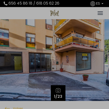
656 45 86 18 / 618 05 62 26
ES
Previous
Next
1
/23
Volver