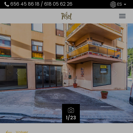
656 45 86 18 / 618 05 62 26
ES
Previous
Next
1
/23
Volver