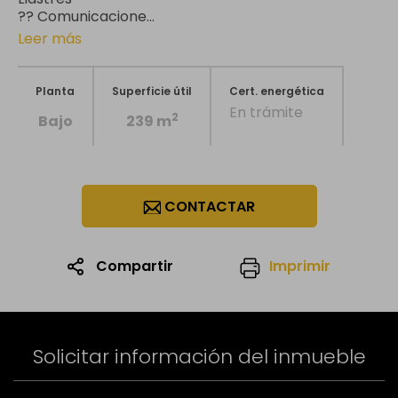
?? Comunicacione...
Leer más
Planta
Superficie útil
Cert. energética
En trámite
2
Bajo
239 m
CONTACTAR
Compartir
Imprimir
1
/23
Solicitar información del inmueble