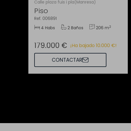
Calle plaza fuis i pla(Manresa)
Piso
Ref. 006891
2
4 Habs
2 Baños
206 m
179.000 €
¡Ha bajado 10.000 €!
CONTACTAR