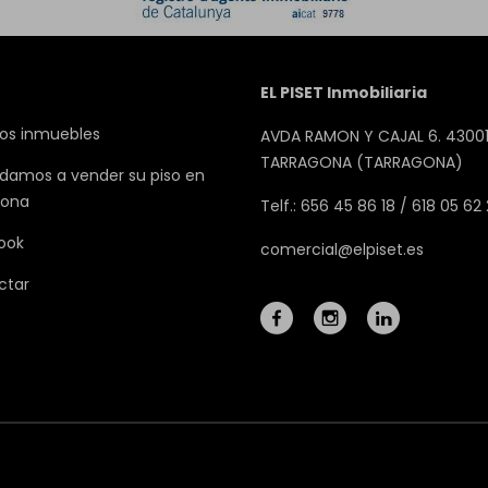
EL PISET Inmobiliaria
os inmuebles
AVDA RAMON Y CAJAL 6. 43001
TARRAGONA (TARRAGONA)
damos a vender su piso en
gona
Telf.: 656 45 86 18 / 618 05 62
ook
comercial@elpiset.es
ctar
Mapa Web
Aviso legal
Favoritos