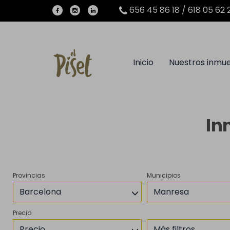
656 45 86 18 / 618 05 62 
Inicio
Nuestros inmu
In
Provincias
Municipios
Barcelona
Manresa
Precio
Precio
Más filtros