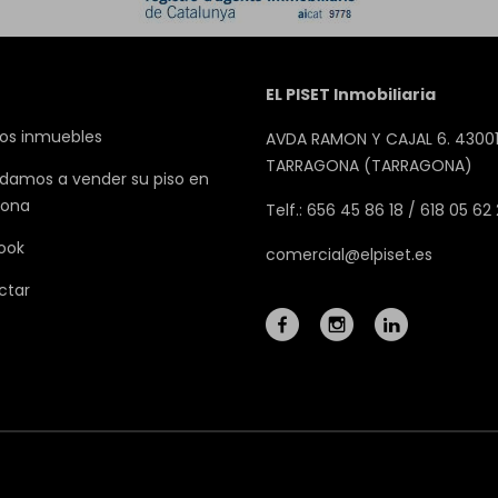
EL PISET Inmobiliaria
os inmuebles
AVDA RAMON Y CAJAL 6. 43001
TARRAGONA (TARRAGONA)
damos a vender su piso en
gona
Telf.: 656 45 86 18 / 618 05 62
ook
comercial@elpiset.es
ctar
Mapa Web
Aviso legal
Favoritos