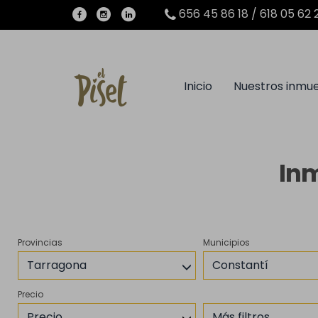
656 45 86 18 / 618 05 62 
Inicio
Nuestros inmu
Inm
Provincias
Municipios
Tarragona
Constantí
Precio
Precio
Más filtros