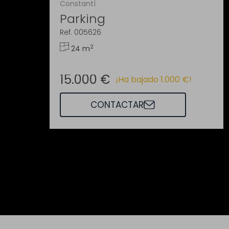
Constantí
Parking
Ref. 005626
2
24 m
15.000 €
¡Ha bajado 1.000 €!
CONTACTAR