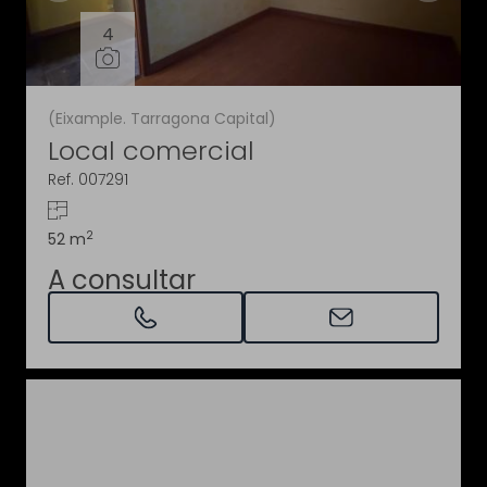
4
(Eixample. Tarragona Capital)
Local comercial
Ref. 007291
2
52 m
A consultar