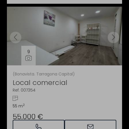
9
(Bonavista. Tarragona Capital)
Local comercial
Ref. 007354
2
55 m
55.000 €