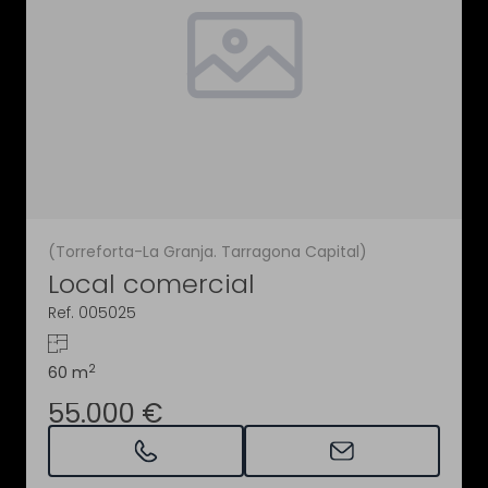
(Torreforta-La Granja. Tarragona Capital)
Local comercial
Ref. 005025
2
60 m
55.000 €