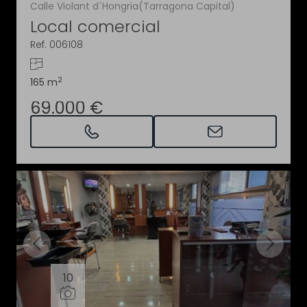
Calle Violant d´Hongria(Tarragona Capital)
Local comercial
Ref. 006108
2
165 m
69.000 €
10