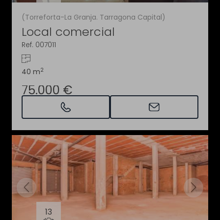
(Torreforta-La Granja. Tarragona Capital)
Local comercial
Ref. 007011
2
40 m
75.000 €
13