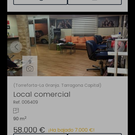
9
(Torreforta-La Granja. Tarragona Capital)
Local comercial
Ref. 006409
2
90 m
58.000 €
¡Ha bajado 7.000 €!