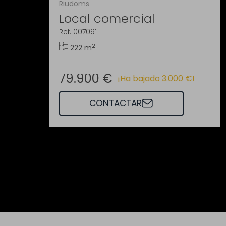
Riudoms
Local comercial
Ref. 007091
2
222 m
79.900 €
¡Ha bajado 3.000 €!
CONTACTAR