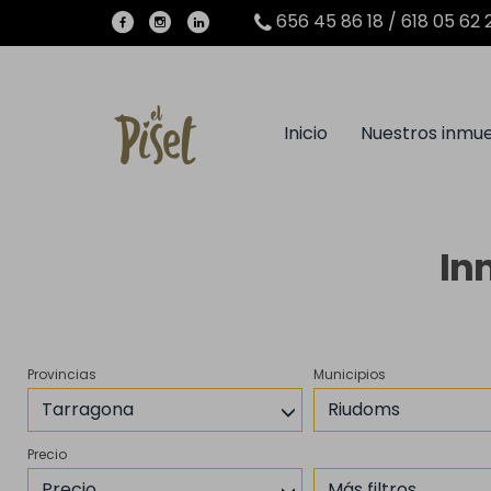
656 45 86 18 / 618 05 62 
Inicio
Nuestros inmu
In
Provincias
Municipios
Tarragona
Riudoms
Precio
Precio
Más filtros