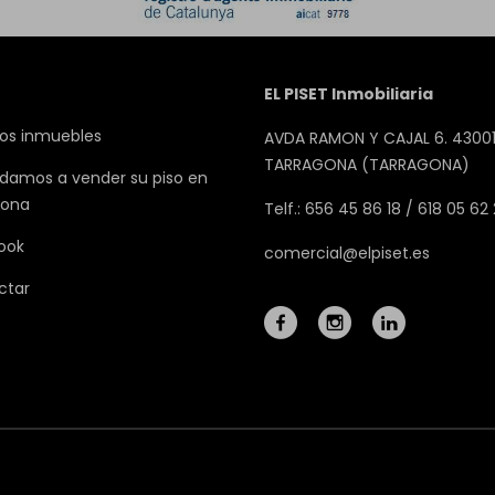
EL PISET Inmobiliaria
os inmuebles
AVDA RAMON Y CAJAL 6. 43001
TARRAGONA (TARRAGONA)
damos a vender su piso en
gona
Telf.: 656 45 86 18 / 618 05 62
ook
comercial@elpiset.es
ctar
Mapa Web
Aviso legal
Favoritos