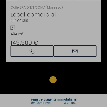
Calle ERA D´EN COMA(Manresa)
Local comercial
Ref. 007319
2
494 m
149.900 €
1