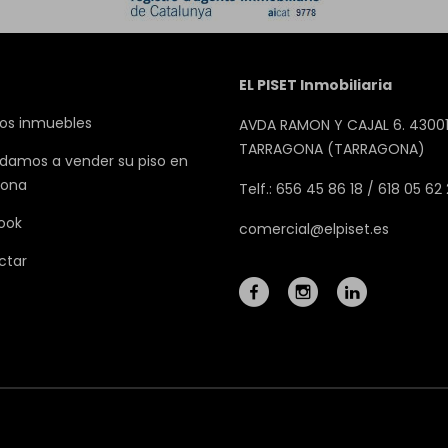
EL PISET Inmobiliaria
os inmuebles
AVDA RAMON Y CAJAL 6. 43001
TARRAGONA (TARRAGONA)
damos a vender su piso en
gona
Telf.: 656 45 86 18 / 618 05 62
ook
comercial@elpiset.es
ctar
Mapa Web
Aviso legal
Favoritos