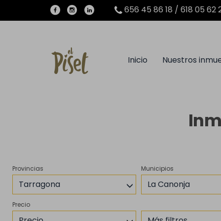
656 45 86 18 / 618 05 62 
Inicio
Nuestros inmu
Inm
Provincias
Municipios
Tarragona
La Canonja
Precio
Precio
Más filtros