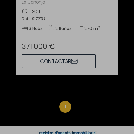
La Canonja
Casa
Ref. 007278
2
3 Habs
2 Baños
270 m
371.000 €
CONTACTAR
1