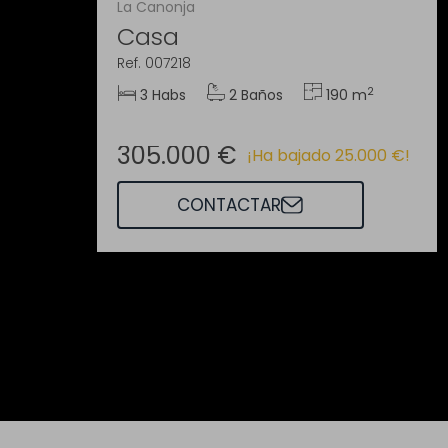
La Canonja
Casa
Ref. 007218
2
3 Habs
2 Baños
190 m
305.000 €
¡Ha bajado 25.000 €!
CONTACTAR