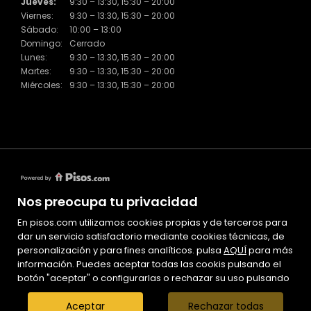
Jueves:
9:30 – 13:30, 15:30 – 20:00
Viernes:
9:30 – 13:30, 15:30 – 20:00
Sábado:
10:00 – 13:00
Domingo:
Cerrado
Lunes:
9:30 – 13:30, 15:30 – 20:00
Martes:
9:30 – 13:30, 15:30 – 20:00
Miércoles:
9:30 – 13:30, 15:30 – 20:00
Nos preocupa tu privacidad
En pisos.com utilizamos cookies propias y de terceros para
Mapa Web
dar un servicio satisfactorio mediante cookies técnicas, de
Aviso legal
personalización y para fines analíticos. pulsa
AQUÍ
para más
información. Puedes aceptar todas las cookis pulsando el
Favoritos
botón "aceptar" o configurarlas o rechazar su uso pulsando
Inmuebles destacados
El Piset
Aceptar
Rechazar todas