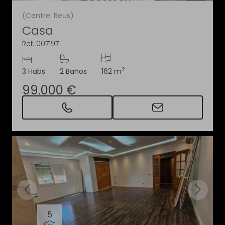
(Centre. Reus)
Casa
Ref. 007197
2
3 Habs
2 Baños
162 m
99.000 €
5