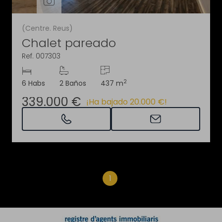
(Centre. Reus)
Chalet pareado
Ref. 007303
2
6 Habs
2 Baños
437 m
339.000 €
¡Ha bajado 20.000 €!
1