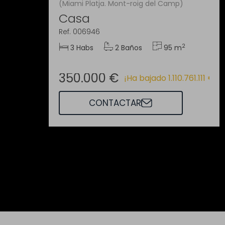
(Miami Platja. Mont-roig del Camp)
Casa
Ref. 006946
2
3 Habs
2 Baños
95 m
350.000 €
¡Ha bajado 1.110.761.111 €!
CONTACTAR