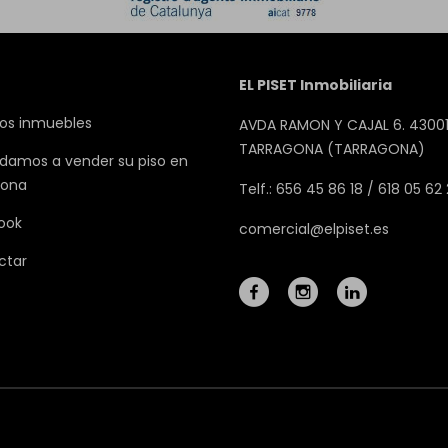
EL PISET Inmobiliaria
os inmuebles
AVDA RAMON Y CAJAL 6. 43001
TARRAGONA (TARRAGONA)
damos a vender su piso en
gona
Telf.: 656 45 86 18 / 618 05 62
ook
comercial@elpiset.es
ctar
Mapa Web
Aviso legal
Favoritos