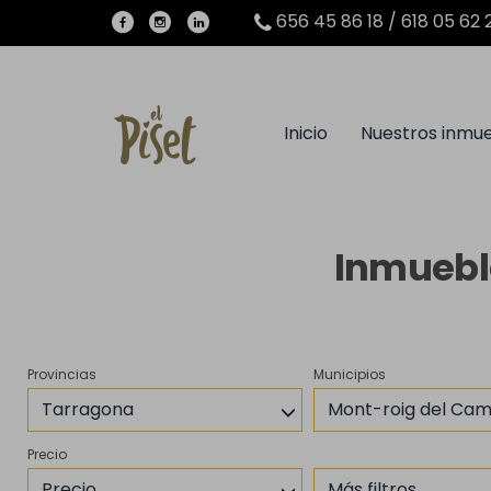
656 45 86 18 / 618 05 62 
Inicio
Nuestros inmu
Inmuebl
Provincias
Municipios
Tarragona
Mont-roig del Ca
Precio
Precio
Más filtros