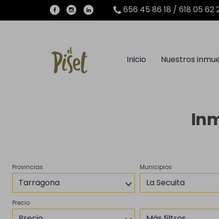
656 45 86 18 / 618 05 62 
Inicio
Nuestros inmu
Inm
Provincias
Municipios
Tarragona
La Secuita
Precio
Precio
Más filtros