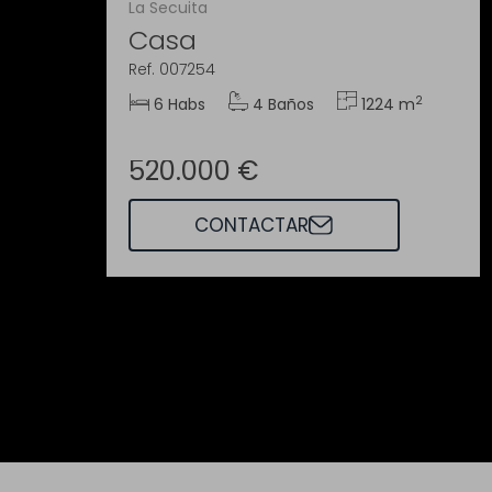
La Secuita
Casa
Ref. 007254
2
6 Habs
4 Baños
1224 m
520.000 €
CONTACTAR