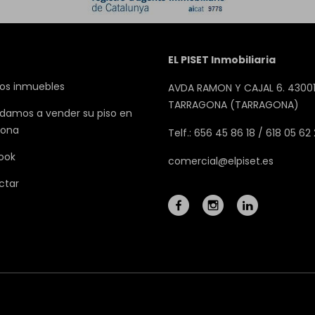
EL PISET Inmobiliaria
os inmuebles
AVDA RAMON Y CAJAL 6. 43001
TARRAGONA (TARRAGONA)
damos a vender su piso en
gona
Telf.: 656 45 86 18 / 618 05 62
ook
comercial@elpiset.es
ctar
Mapa Web
Aviso legal
Favoritos