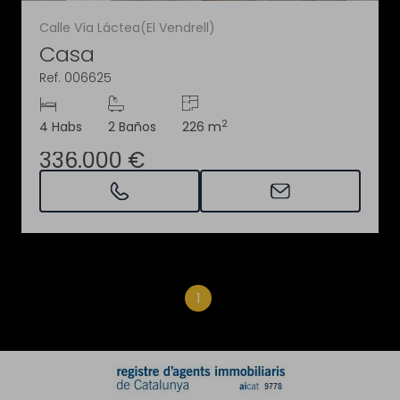
Calle Vía Láctea(El Vendrell)
Casa
Ref. 006625
2
4 Habs
2 Baños
226 m
336.000 €
1