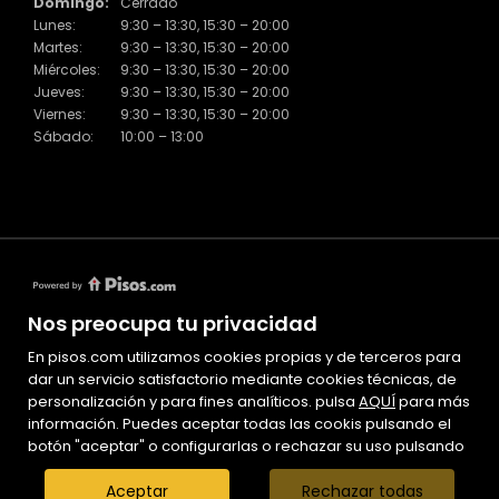
Domingo:
Cerrado
Lunes:
9:30 – 13:30, 15:30 – 20:00
Martes:
9:30 – 13:30, 15:30 – 20:00
Miércoles:
9:30 – 13:30, 15:30 – 20:00
Jueves:
9:30 – 13:30, 15:30 – 20:00
Viernes:
9:30 – 13:30, 15:30 – 20:00
Sábado:
10:00 – 13:00
Nos preocupa tu privacidad
En pisos.com utilizamos cookies propias y de terceros para
Mapa Web
dar un servicio satisfactorio mediante cookies técnicas, de
Aviso legal
personalización y para fines analíticos. pulsa
AQUÍ
para más
información. Puedes aceptar todas las cookis pulsando el
Favoritos
botón "aceptar" o configurarlas o rechazar su uso pulsando
Inmuebles destacados
El Piset
Aceptar
Rechazar todas