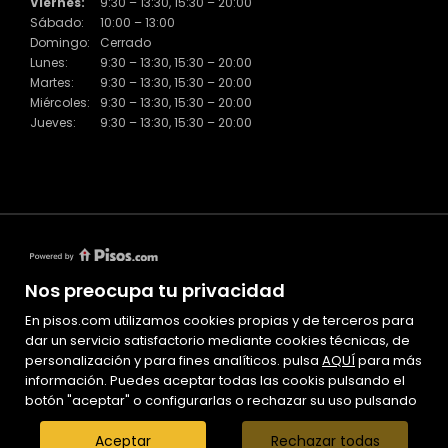
Viernes:
9:30 – 13:30, 15:30 – 20:00
Sábado:
10:00 – 13:00
Domingo:
Cerrado
Lunes:
9:30 – 13:30, 15:30 – 20:00
Martes:
9:30 – 13:30, 15:30 – 20:00
Miércoles:
9:30 – 13:30, 15:30 – 20:00
Jueves:
9:30 – 13:30, 15:30 – 20:00
Nos preocupa tu privacidad
En pisos.com utilizamos cookies propias y de terceros para
Mapa Web
dar un servicio satisfactorio mediante cookies técnicas, de
Aviso legal
personalización y para fines analíticos. pulsa
AQUÍ
para más
información. Puedes aceptar todas las cookis pulsando el
Favoritos
botón "aceptar" o configurarlas o rechazar su uso pulsando
Inmuebles destacados
El Piset
Aceptar
Rechazar todas