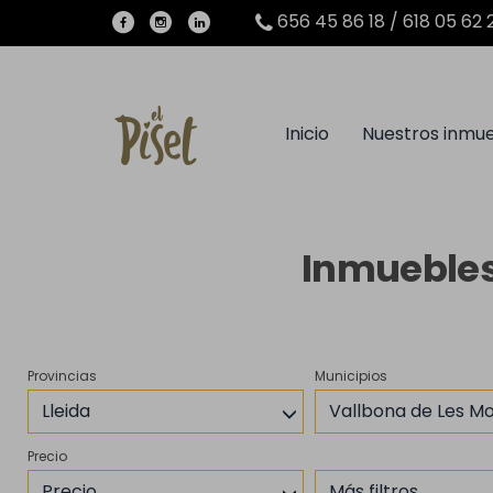
656 45 86 18 / 618 05 62 
Inicio
Nuestros inmu
Inmuebles
Provincias
Municipios
Lleida
Vallbona de Les M
Precio
Precio
Más filtros