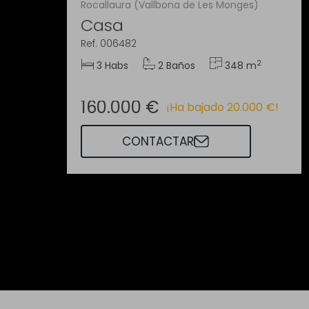
Rocallaura (Vallbona de Les Monges)
Casa
Ref. 006482
2
3 Habs
2 Baños
348 m
160.000 €
¡Ha bajado 20.000 €!
CONTACTAR