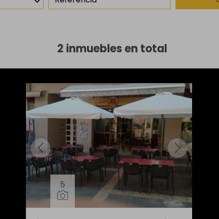
2 inmuebles en total
5