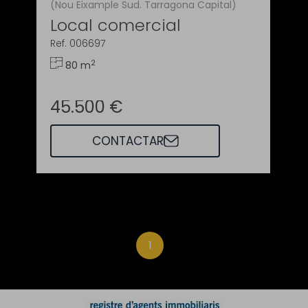
(Nou Eixample Sud. Tarragona Capital)
Local comercial
Ref. 006697
2
80 m
45.500 €
CONTACTAR
1