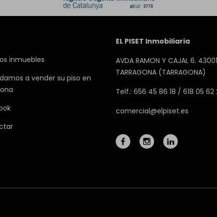
EL PISET Inmobiliaria
os inmuebles
AVDA RAMON Y CAJAL 6. 43001
TARRAGONA (TARRAGONA)
damos a vender su piso en
gona
Telf.: 656 45 86 18 / 618 05 62
ook
comercial@elpiset.es
ctar
Mapa Web
Aviso legal
Favoritos