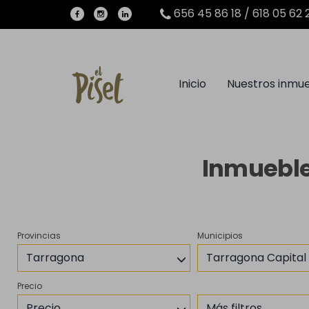
656 45 86 18 / 618 05 62 
Inicio
Nuestros inmu
Inmueble
Provincias
Municipios
Tarragona
Tarragona Capital
Precio
Precio
Más filtros