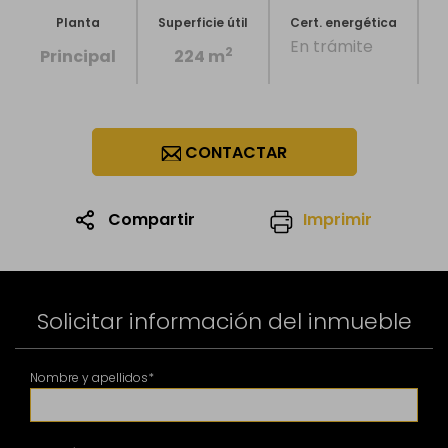
Planta
Superficie útil
Cert. energética
En trámite
2
Principal
224 m
CONTACTAR
Compartir
Imprimir
1
/11
Solicitar información del inmueble
Nombre y apellidos*