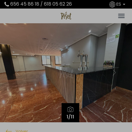
656 45 86 18 / 618 05 62 26
ES
Previous
Next
1
/11
Volver